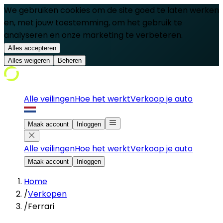
We gebruiken cookies om de site goed te laten werken
en, met jouw toestemming, om het gebruik te
analyseren en onze marketing te verbeteren.
Alles accepteren
Alles weigeren
Beheren
Alle veilingen
Hoe het werkt
Verkoop je auto
Maak account
Inloggen
Alle veilingen
Hoe het werkt
Verkoop je auto
Maak account
Inloggen
Home
/
Verkopen
/
Ferrari