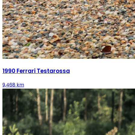
1990
Ferrari
Testarossa
9,468
km