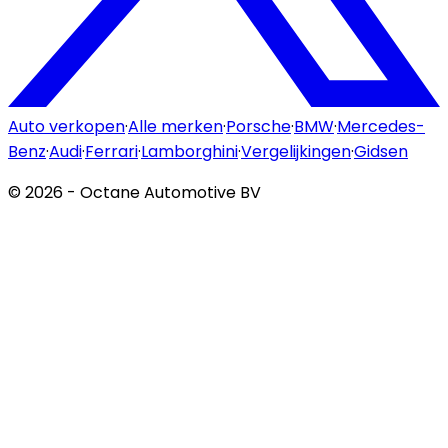
Auto verkopen
·
Alle merken
·
Porsche
·
BMW
·
Mercedes-
Benz
·
Audi
·
Ferrari
·
Lamborghini
·
Vergelijkingen
·
Gidsen
©
2026
- Octane Automotive BV