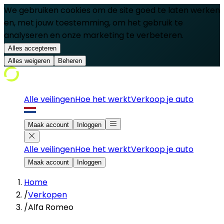
We gebruiken cookies om de site goed te laten werken
en, met jouw toestemming, om het gebruik te
analyseren en onze marketing te verbeteren.
Alles accepteren
Alles weigeren
Beheren
Alle veilingen
Hoe het werkt
Verkoop je auto
Maak account
Inloggen
Alle veilingen
Hoe het werkt
Verkoop je auto
Maak account
Inloggen
Home
/
Verkopen
/
Alfa Romeo