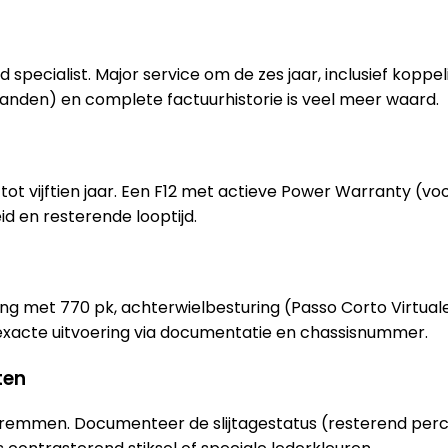
nd specialist. Major service om de zes jaar, inclusief kopp
den) en complete factuurhistorie is veel meer waard.
t vijftien jaar. Een F12 met actieve Power Warranty (voor
d en resterende looptijd.
ring met 770 pk, achterwielbesturing (Passo Corto Virtua
e exacte uitvoering via documentatie en chassisnummer.
ten
emmen. Documenteer de slijtagestatus (resterend perc