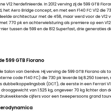
ine V12 herdefinieerde. In 2012 verving zij de 599 GTB Fio
et Aero Bridge concept, en met een F140 FC V12 die 730 pk
eelde architectuur met de 458, maar werd voor de V12 ve
, met 770 pk en achterwielsturing als premiere op een V12
nier tussen de 599 en de 812 Superfast, drie generaties 
 de 599 GTB Fiorano
de Salon van Genève. Hij verving de 599 GTB Fiorano als to
terne code F140 FC) die 730 pk leverde bij 8.250 toeren, 
dubbelkoppelingsbak (DCT), de eerste in een Ferrari V1
rooggewicht van 1.525 kg, ongeveer 70 kg lichter dan de 5
drukwekkende cijfers voor een tweepersoons grand toure
 aerodynamica