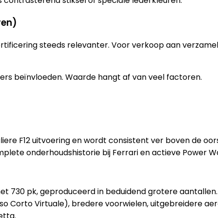
s contrasterend stiksel of speciale lederkleuren.
ren)
 certificering steeds relevanter. Voor verkoop aan verz
rs beïnvloeden. Waarde hangt af van veel factoren.
uliere F12 uitvoering en wordt consistent ver boven de oo
plete onderhoudshistorie bij Ferrari en actieve Power War
 met 730 pk, geproduceerd in beduidend grotere aantallen.
o Corto Virtuale), bredere voorwielen, uitgebreidere ae
etta.