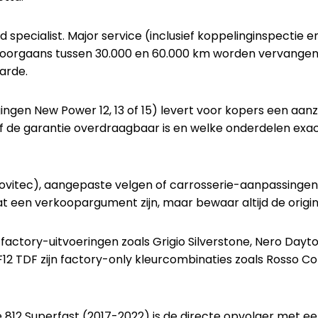
d specialist. Major service (inclusief koppelinginspectie en
oorgaans tussen 30.000 en 60.000 km worden vervangen, af
arde.
gen New Power 12, 13 of 15) levert voor kopers een aanzie
r of de garantie overdraagbaar is en welke onderdelen ex
, Novitec), aangepaste velgen of carrosserie-aanpassinge
t een verkoopargument zijn, maar bewaar altijd de origi
 factory-uitvoeringen zoals Grigio Silverstone, Nero Dayt
F12 TDF zijn factory-only kleurcombinaties zoals Rosso C
e 812 Superfast (2017-2022) is de directe opvolger met ee