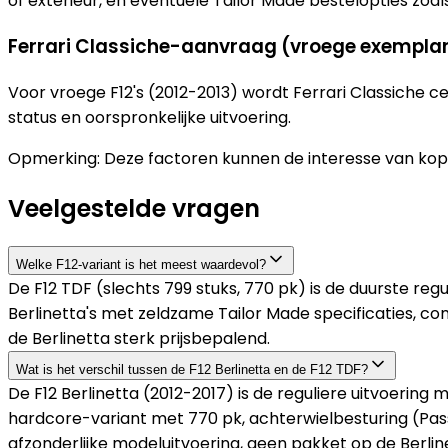
of exterieur, en eventuele Tailor Made bestelopties zoal
Ferrari Classiche-aanvraag (vroege exempla
Voor vroege F12's (2012-2013) wordt Ferrari Classiche
status en oorspronkelijke uitvoering.
Opmerking: Deze factoren kunnen de interesse van kope
Veelgestelde vragen
Welke F12-variant is het meest waardevol?
De F12 TDF (slechts 799 stuks, 770 pk) is de duurste reg
Berlinetta's met zeldzame Tailor Made specificaties, com
de Berlinetta sterk prijsbepalend.
Wat is het verschil tussen de F12 Berlinetta en de F12 TDF?
De F12 Berlinetta (2012-2017) is de reguliere uitvoering
hardcore-variant met 770 pk, achterwielbesturing (Pass
afzonderlijke modeluitvoering, geen pakket op de Berlin