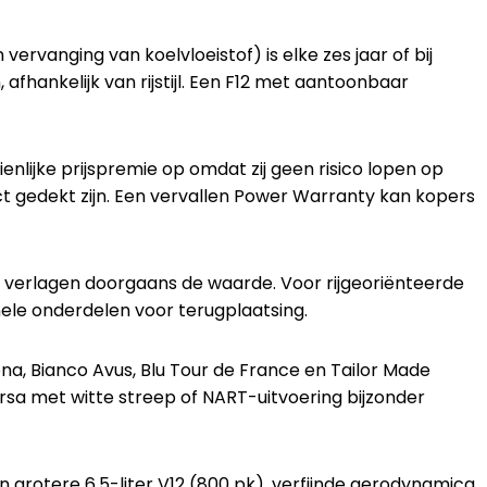
 vervanging van koelvloeistof) is elke zes jaar of bij
hankelijk van rijstijl. Een F12 met aantoonbaar
nlijke prijspremie op omdat zij geen risico lopen op
act gedekt zijn. Een vervallen Power Warranty kan kopers
n verlagen doorgaans de waarde. Voor rijgeoriënteerde
nele onderdelen voor terugplaatsing.
ona, Bianco Avus, Blu Tour de France en Tailor Made
orsa met witte streep of NART-uitvoering bijzonder
n grotere 6,5-liter V12 (800 pk), verfijnde aerodynamica