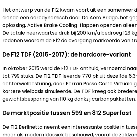
Het ontwerp van de F12 kwam voort uit een samenwerking t
diende een aerodynamisch doel. De Aero Bridge, het gego
oplossing. Active Brake Cooling-flappen openden alleen
De totale neerwaartse druk bij 200 km/u bedroeg 123 kg
redenen waarom de F12 de overgang markeerde van trad
De F12 TDF (2015-2017): de hardcore-variant
In oktober 2015 werd de F12 TDF onthuld, vernoemd naar 
tot 799 stuks. De F12 TDF leverde 770 pk uit dezelfde 6,
achterwielbesturing, door Ferrari Passo Corto Virtual
kortere wielbasis simuleerde. De TDF kreeg ook bredere
gewichtsbesparing van 110 kg dankzij carbonpakketten. V
De marktpositie tussen 599 en 812 Superfast
De F12 Berlinetta neemt een interessante positie in tus
meer als modern klassiek beschouwd, vooral de zeldzame