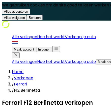
We gebruiken cookies om de site goed te laten werken 
Alles accepteren
Alles weigeren
Beheren
Alle veilingen
Hoe het werkt
Verkoop je auto
Maak account
Inloggen
Alle veilingen
Hoe het werkt
Verkoop je auto
Maak ac
Home
/
Verkopen
/
Ferrari
/
F12 Berlinetta
Ferrari F12 Berlinetta verkopen