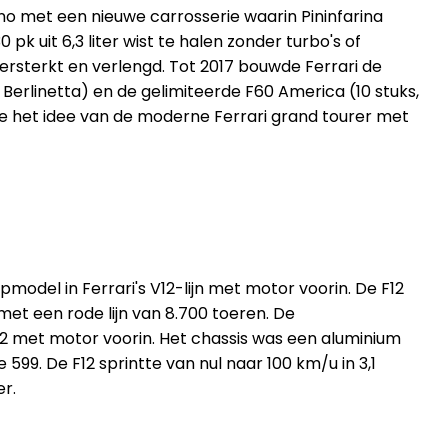
rano met een nieuwe carrosserie waarin Pininfarina
 uit 6,3 liter wist te halen zonder turbo's of
rsterkt en verlengd. Tot 2017 bouwde Ferrari de
 Berlinetta) en de gelimiteerde F60 America (10 stuks,
die het idee van de moderne Ferrari grand tourer met
pmodel in Ferrari's V12-lijn met motor voorin. De F12
met een rode lijn van 8.700 toeren. De
2 met motor voorin. Het chassis was een aluminium
99. De F12 sprintte van nul naar 100 km/u in 3,1
r.