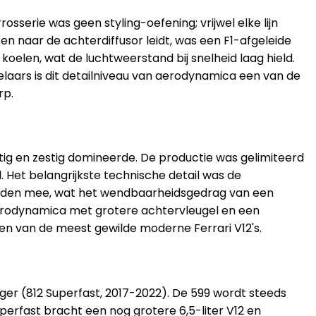
sserie was geen styling-oefening; vrijwel elke lijn
n naar de achterdiffusor leidt, was een F1-afgeleide
elen, wat de luchtweerstand bij snelheid laag hield.
laars is dit detailniveau van aerodynamica een van de
rp.
ftig en zestig domineerde. De productie was gelimiteerd
. Het belangrijkste technische detail was de
 graden mee, wat het wendbaarheidsgedrag van een
 aerodynamica met grotere achtervleugel en een
een van de meest gewilde moderne Ferrari V12's.
lger (812 Superfast, 2017-2022). De 599 wordt steeds
erfast bracht een nog grotere 6,5-liter V12 en