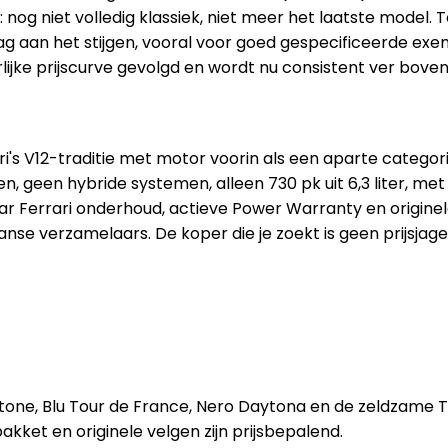
: nog niet volledig klassiek, niet meer het laatste model.
aag aan het stijgen, vooral voor goed gespecificeerde exe
jke prijscurve gevolgd en wordt nu consistent ver boven 
ri's V12-traditie met motor voorin als een aparte catego
, geen hybride systemen, alleen 730 pk uit 6,3 liter, met
Ferrari onderhoud, actieve Power Warranty en originele 
anse verzamelaars. De koper die je zoekt is geen prijsjage
rstone, Blu Tour de France, Nero Daytona en de zeldzame T
kket en originele velgen zijn prijsbepalend.