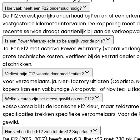
Hoe vaak heeft een F12 onderhoud nodig?
De F12 vereist jaarlijks onderhoud bij Ferrari of een erken
vastgestelde kilometerintervallen. De koppeling moet d
recente service draagt aanzienlijk bij aan de verkoopwa
Is een Power Warranty echt zo belangrijk voor de prijs?
Ja. Een F12 met actieve Power Warranty (vooral verlengin
grote technische kosten. Verifieer bij de Ferrari deale
afschrikken.
Verliest mijn F12 waarde door modificaties?
Voor verzamelaars, ja. Niet-factory uitlaten (Capristo
kopers kan een vakkundige Akrapovic- of Novitec-uitlaa
Welke kleuren zijn het meest gewild op een F12?
Rosso Corsa blijft de iconische F12 kleur, maar zeldzame
specificaties trekken specifieke verzamelaars. Voor de 
gewild.
Hoe verhoudt de F12 zich tot de 812 Superfast?
De F12 (2012-2017) heeft een 6,3-liter V12 met 730 pk. D