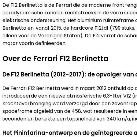
De F12 Berlinetta is de Ferrari die de moderne front-eng
aerodynamische kanalen rechtstreeks in de vorm sneed, h
elektrische ondersteuning. Het aluminium ruimteframe d
Berlinetta en, vanaf 2015, de hardcore F12tdf (799 stuks
alleen voor de Verenigde Staten). De F12 vormt de schar
motor voorin definieerden.
Over de Ferrari F12 Berlinetta
De F12 Berlinetta (2012-2017): de opvolger van
De Ferrari F12 Berlinetta werd in maart 2012 onthuld op 
introduceerde een nieuwe atmosferische 6,3-liter V12 (in
krachtoverbrenging werd verzorgd door een zeventraps 
spaceframe afgeleid van de 458, wat resulteerde in een d
seconden en bereikte een topsnelheid van 340 km/u, in
Het Pininfarina-ontwerp en de geïntegreerde