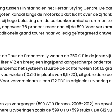
ussen Pininfarina en het Ferrari Styling Centre. De carro
ten kanaal langs de motorkap dat lucht over de zijflanke
 bij hoge belasting om de carbonkeramische remmen te ko
, ongeveer 76 procent meer dan bij de 599. Voor verzame
itionele grand tourer naar volledig geïntegreerd ontwe
de Tour de France-rally waarin de 250 GT in de jaren vij
3-liter V12 en kreeg een ingrijpend aangescherpt onderstel
e genoemd: het systeem stuurde de achterwielen tot 1,5
 voorwielen (10x20 in plaats van 9,5x20), uitgebreidere
oor verzamelaars is een F12 TDF in originele uitvoering 
sen zijn voorganger (599 GTB Fiorano, 2006-2012) en opvo
re uitvoeringen zoals de 599 GTO (599 stuks). De 812 Sup