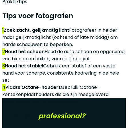
Praktijktips
Tips voor fotografen
1
Zoek zacht, gelijkmatig licht
Fotografeer in helder
maar gelijkmatig licht (ochtend of late middag) om
harde schaduwen te beperken.
2
Houd het schoon
Houd de auto schoon en opgeruimd,
van binnen en buiten, voordat je begint.
3
Houd het stabiel
Gebruik een statief of een vaste
hand voor scherpe, consistente kadrering in de hele
set.
4
Plaats Octane-houders
Gebruik Octane-
kentekenplaathouders als die zijn meegeleverd.
Geen tijd om zelf te fotograferen?
Liever een
professional?