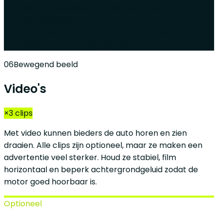
persoonsgegevens onleesbaar vóór het
fotograferen.
Leg kleine items (sleutels, afstandsbedieningen,
labels) overzichtelijk bij elkaar.
06
Bewegend beeld
Video's
×3 clips
Met video kunnen bieders de auto horen en zien
draaien. Alle clips zijn optioneel, maar ze maken een
advertentie veel sterker. Houd ze stabiel, film
horizontaal en beperk achtergrondgeluid zodat de
motor goed hoorbaar is.
Optioneel