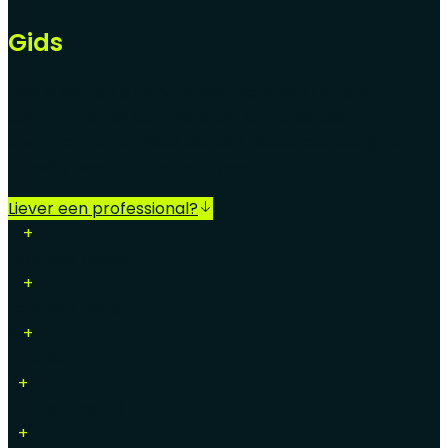
Foto
Gids
Hoe je een auto fotografeert voor een Octane-
advertentie: de complete set foto's, details,
documenten en video die elke bieder een eerlijk en
volledig beeld van de auto geeft.
Liever een professional?
15
+
Exterieur rondom
15
+
Exterieur detail
16
+
Interieur
7
+
Interieur detail
7
+