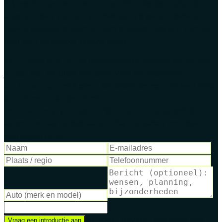
Wij werken samen met fotografen die deze shotlist
door en door kennen en veilingklare sets afleveren.
Laat je gegevens achter, dan brengen we je in contact
met een fotograaf in jouw regio.
Kent deze shotlist
Ze fotograferen precies de set die
je hier ziet, inclusief documenten en gebreken.
Op jouw locatie
Je plant de shoot samen, op een plek
en moment dat jou uitkomt.
Rechtstreeks geregeld
Prijs en planning spreek je
direct met de fotograaf af. Elke fotograaf hanteert
een eigen tarief.
Je hoort binnen 1 werkdag van
Vraag een introductie aan