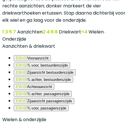
rechte aanzichten; donker markeert de vier
driekwarthoeken ertussen. Stap daarna dichterbij voor
elk wiel en ga laag voor de onderzijde.
1·3·5·7
Aanzichten
2·4·6·8
Driekwart
×4
Wielen
↓
Onderzijde
Aanzichten & driekwart
EW-01
Vooraanzicht
EW-02
¾ voor, bestuurderszijde
EW-03
Zijaanzicht bestuurderszijde
EW-04
¾ achter, bestuurderszijde
EW-05
Achteraanzicht
EW-06
¾ achter, passagierszijde
EW-07
Zijaanzicht passagierszijde
EW-08
¾ voor, passagierszijde
Wielen & onderzijde