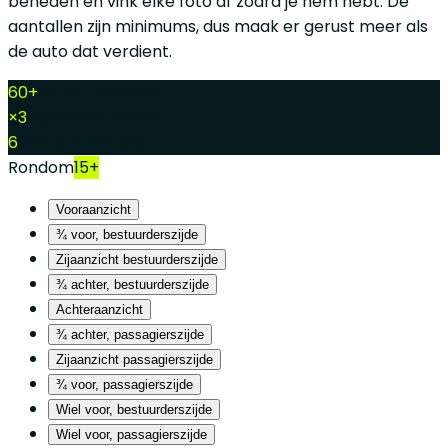
beneden en vink elke foto af zodra je hem hebt. De
aantallen zijn minimums, dus maak er gerust meer als
de auto dat verdient.
60+
Foto's minimaal
×3
Optionele video's
6
Vaste onderdelen
Rondom
15+
Vooraanzicht
¾ voor, bestuurderszijde
Zijaanzicht bestuurderszijde
¾ achter, bestuurderszijde
Achteraanzicht
¾ achter, passagierszijde
Zijaanzicht passagierszijde
¾ voor, passagierszijde
Wiel voor, bestuurderszijde
Wiel voor, passagierszijde