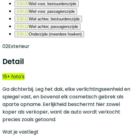
EW-09
Wiel voor, bestuurderszijde
EW-10
Wiel voor, passagierszijde
EW-11
Wiel achter, bestuurderszijde
EW-12
Wiel achter, passagierszijde
EW-13
Onderzijde (meerdere hoeken)
02
Exterieur
Detail
15+ foto's
Ga dichterbij. Leg het dak, elke verlichtingseenheid en
spiegel vast, en bovenal elk cosmetisch gebrek als
aparte opname. Eerlijkheid beschermt hier zowel
koper als verkoper, want de auto wordt verkocht
precies zoals getoond.
Wat je vastlegt