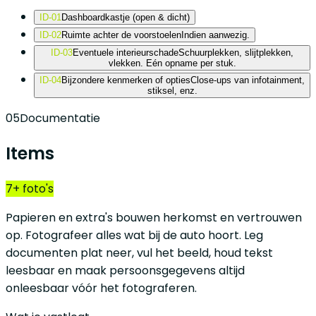
ID-01
Dashboardkastje (open & dicht)
ID-02
Ruimte achter de voorstoelen
Indien aanwezig.
ID-03
Eventuele interieurschade
Schuurplekken, slijtplekken,
vlekken. Eén opname per stuk.
ID-04
Bijzondere kenmerken of opties
Close-ups van infotainment,
stiksel, enz.
05
Documentatie
Items
7+ foto's
Papieren en extra's bouwen herkomst en vertrouwen
op. Fotografeer alles wat bij de auto hoort. Leg
documenten plat neer, vul het beeld, houd tekst
leesbaar en maak persoonsgegevens altijd
onleesbaar vóór het fotograferen.