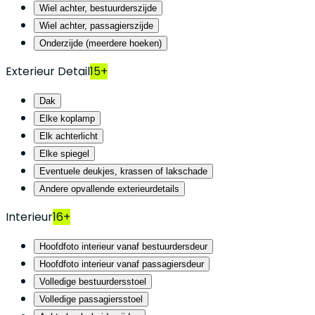
Wiel achter, bestuurderszijde
Wiel achter, passagierszijde
Onderzijde (meerdere hoeken)
Exterieur Detail
15+
Dak
Elke koplamp
Elk achterlicht
Elke spiegel
Eventuele deukjes, krassen of lakschade
Andere opvallende exterieurdetails
Interieur
16+
Hoofdfoto interieur vanaf bestuurdersdeur
Hoofdfoto interieur vanaf passagiersdeur
Volledige bestuurdersstoel
Volledige passagiersstoel