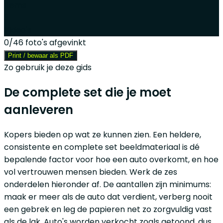
Items
3
Video's
0
/
46
foto's afgevinkt
Print / bewaar als PDF
Zo gebruik je deze gids
De complete set die je moet
aanleveren
Kopers bieden op wat ze kunnen zien. Een heldere,
consistente en complete set beeldmateriaal is dé
bepalende factor voor hoe een auto overkomt, en hoe
vol vertrouwen mensen bieden. Werk de zes
onderdelen hieronder af. De aantallen zijn minimums:
maak er meer als de auto dat verdient, verberg nooit
een gebrek en leg de papieren net zo zorgvuldig vast
als de lak. Auto's worden verkocht zoals getoond, dus