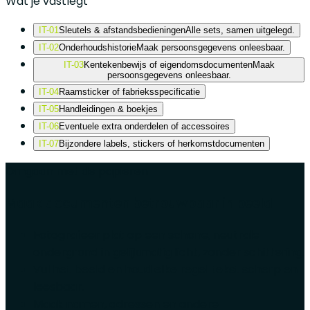
Wat je vastlegt
IT-01
Sleutels & afstandsbedieningen
Alle sets, samen uitgelegd.
IT-02
Onderhoudshistorie
Maak persoonsgegevens onleesbaar.
IT-03
Kentekenbewijs of eigendomsdocumenten
Maak
persoonsgegevens onleesbaar.
IT-04
Raamsticker of fabrieksspecificatie
IT-05
Handleidingen & boekjes
IT-06
Eventuele extra onderdelen of accessoires
IT-07
Bijzondere labels, stickers of herkomstdocumenten
Omgaan met de papieren
Maak documenten betrouwbaar in beeld
Fotografeer plat op een schone, neutrale
ondergrond in gelijkmatig licht, zonder schittering.
Vul het beeld en houd elke regel tekst scherp en
leesbaar.
Maak namen, adressen en andere