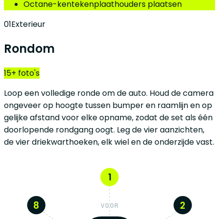
Octane-kentekenplaathouders plaatsen
01
Exterieur
Rondom
15+ foto's
Loop een volledige ronde om de auto. Houd de camera
ongeveer op hoogte tussen bumper en raamlijn en op
gelijke afstand voor elke opname, zodat de set als één
doorlopende rondgang oogt. Leg de vier aanzichten,
de vier driekwarthoeken, elk wiel en de onderzijde vast.
1
8
2
VOOR