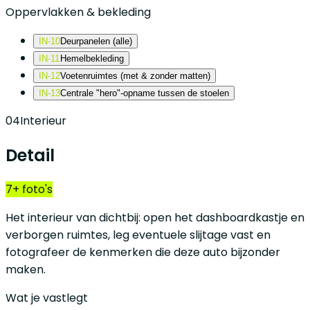
Oppervlakken & bekleding
IN-10
Deurpanelen (alle)
IN-11
Hemelbekleding
IN-12
Voetenruimtes (met & zonder matten)
IN-13
Centrale "hero"-opname tussen de stoelen
04
Interieur
Detail
7+ foto's
Het interieur van dichtbij: open het dashboardkastje en
verborgen ruimtes, leg eventuele slijtage vast en
fotografeer de kenmerken die deze auto bijzonder
maken.
Wat je vastlegt