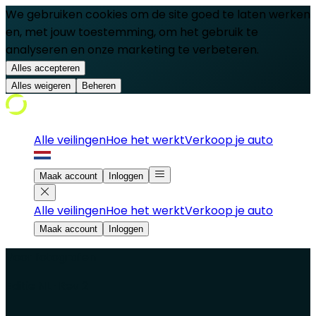
We gebruiken cookies om de site goed te laten werken
en, met jouw toestemming, om het gebruik te
analyseren en onze marketing te verbeteren.
Alles accepteren
Alles weigeren
Beheren
Alle veilingen
Hoe het werkt
Verkoop je auto
Maak account
Inloggen
Alle veilingen
Hoe het werkt
Verkoop je auto
Maak account
Inloggen
Voor fotografen
Editie NL · Rev 2