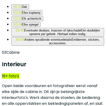
ED-01
Dak
ED-02
Elke koplamp
ED-03
Elk achterlicht
ED-04
Elke spiegel
ED-05
Eventuele deukjes, krassen of lakschade
Eén duidelijke
opname per gebrek. Herhaal indien nodig.
ED-06
Andere opvallende exterieurdetails
Emblemen, stickers,
accessoires.
03
Cabine
Interieur
16+ foto's
Open beide voordeuren en fotografeer eerst vanaf
elke zijde de cabine in. Dit zijn je belangrijkste
interieurfoto's. Werk daarna de stoelen, de bediening
en alle oppervlakken en bekledingspanelen af, en sluit