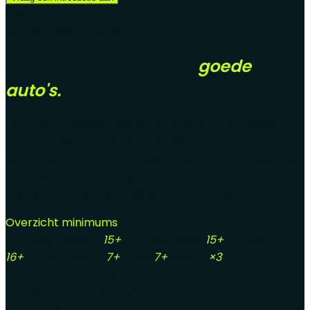
ons
Nog één keer checken
Goede foto's verkopen
goede
auto's.
Loop elk onderdeel nog eens na voordat je uploadt.
Een complete, consistente en eerlijke set foto's,
details, documenten en video is het verschil tussen een
auto waar mensen langs scrollen en een auto waar
mensen om vechten. Twijfel je? Maak meer.
Overzicht minimums
Exterieur rondom
15+
Exterieur detail
15+
Interieur
16+
Interieur detail
7+
Items
7+
Video's
×3
Octane Automotive
Fotostandaard voertuigen
Vragen? Neem contact op met je