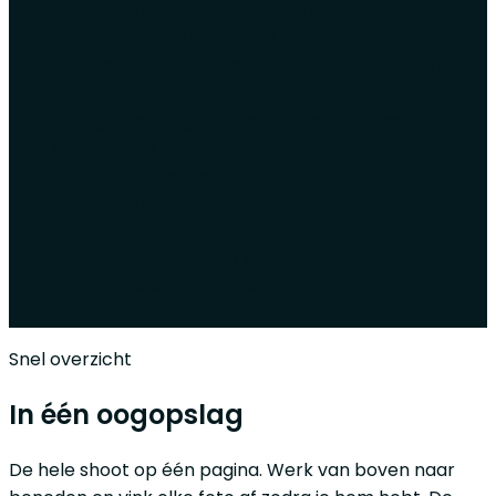
Was en droog de auto; haal rommel en
persoonlijke spullen uit de cabine.
Kies een rustige, opgeruimde achtergrond met
gelijkmatig, open licht.
Fotografeer liggend (horizontaal) op een vaste,
consistente camerahoogte.
Plaats Octane-kentekenplaathouders als die zijn
meegeleverd.
Veeg de lens schoon; controleer scherpstelling
en belichting vóór elk onderdeel.
Houd de hele auto in beeld met wat ruimte
eromheen.
Snel overzicht
In één oogopslag
De hele shoot op één pagina. Werk van boven naar