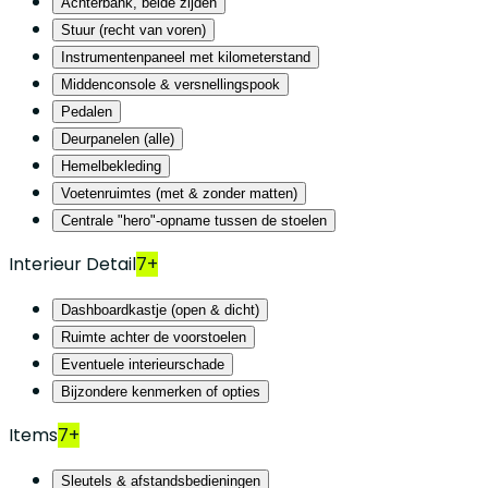
Achterbank, beide zijden
Stuur (recht van voren)
Instrumentenpaneel met kilometerstand
Middenconsole & versnellingspook
Pedalen
Deurpanelen (alle)
Hemelbekleding
Voetenruimtes (met & zonder matten)
Centrale "hero"-opname tussen de stoelen
Interieur Detail
7+
Dashboardkastje (open & dicht)
Ruimte achter de voorstoelen
Eventuele interieurschade
Bijzondere kenmerken of opties
Items
7+
Sleutels & afstandsbedieningen