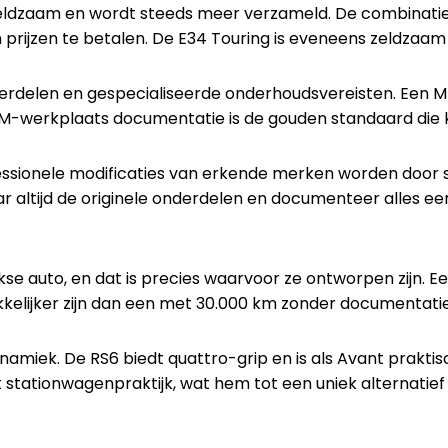
zeldzaam en wordt steeds meer verzameld. De combinat
 prijzen te betalen. De E34 Touring is eveneens zeldzaam 
delen en gespecialiseerde onderhoudsvereisten. Een M5 z
 M-werkplaats documentatie is de gouden standaard die
Professionele modificaties van erkende merken worden doo
 altijd de originele onderdelen en documenteer alles eerl
jkse auto, en dat is precies waarvoor ze ontworpen zijn.
kkelijker zijn dan een met 30.000 km zonder documentatie
namiek. De RS6 biedt quattro-grip en is als Avant prakt
stationwagenpraktijk, wat hem tot een uniek alternatief