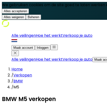
We gebruiken cookies om de site goed te laten werken 
Alles accepteren
Alles weigeren
Beheren
Alle veilingen
Hoe het werkt
Verkoop je auto
Maak account
Inloggen
Alle veilingen
Hoe het werkt
Verkoop je auto
Maak ac
Home
/
Verkopen
/
BMW
/
M5
BMW M5 verkopen