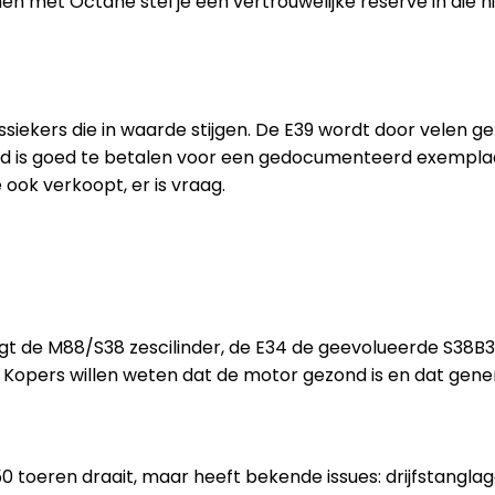
et Octane stel je een vertrouwelijke reserve in die niet
ssiekers die in waarde stijgen. De E39 wordt door velen g
d is goed te betalen voor een gedocumenteerd exemplaar.
ook verkoopt, er is vraag.
gt de M88/S38 zescilinder, de E34 de geevolueerde S38B3
8. Kopers willen weten dat de motor gezond is en dat gen
0 toeren draait, maar heeft bekende issues: drijfstangla