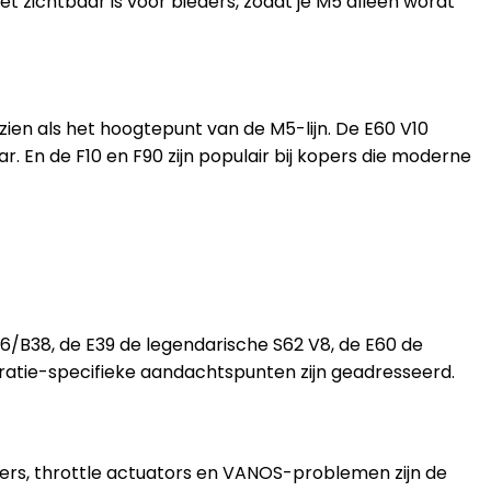
 zichtbaar is voor bieders, zodat je M5 alleen wordt
ezien als het hoogtepunt van de M5-lijn. De E60 V10
 En de F10 en F90 zijn populair bij kopers die moderne
6/B38, de E39 de legendarische S62 V8, de E60 de
eratie-specifieke aandachtspunten zijn geadresseerd.
gers, throttle actuators en VANOS-problemen zijn de