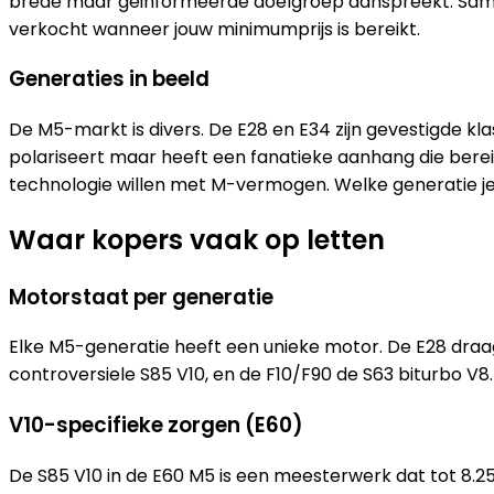
brede maar geinformeerde doelgroep aanspreekt. Samen m
verkocht wanneer jouw minimumprijs is bereikt.
Generaties in beeld
De M5-markt is divers. De E28 en E34 zijn gevestigde kla
polariseert maar heeft een fanatieke aanhang die berei
technologie willen met M-vermogen. Welke generatie je 
Waar kopers vaak op letten
Motorstaat per generatie
Elke M5-generatie heeft een unieke motor. De E28 draa
controversiele S85 V10, en de F10/F90 de S63 biturbo V
V10-specifieke zorgen (E60)
De S85 V10 in de E60 M5 is een meesterwerk dat tot 8.25