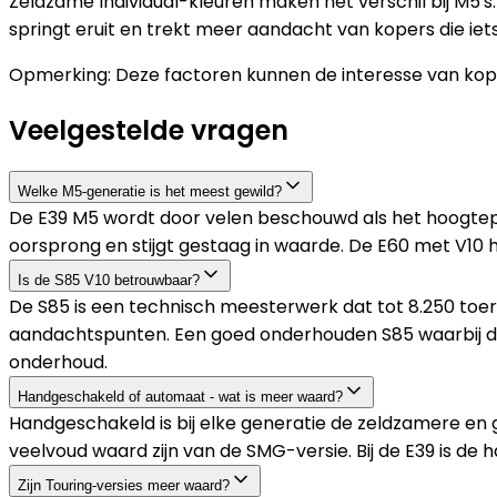
Zeldzame Individual-kleuren maken het verschil bij M5's.
springt eruit en trekt meer aandacht van kopers die iet
Opmerking: Deze factoren kunnen de interesse van kope
Veelgestelde vragen
Welke M5-generatie is het meest gewild?
De E39 M5 wordt door velen beschouwd als het hoogtepu
oorsprong en stijgt gestaag in waarde. De E60 met V10 he
Is de S85 V10 betrouwbaar?
De S85 is een technisch meesterwerk dat tot 8.250 toere
aandachtspunten. Een goed onderhouden S85 waarbij de
onderhoud.
Handgeschakeld of automaat - wat is meer waard?
Handgeschakeld is bij elke generatie de zeldzamere en
veelvoud waard zijn van de SMG-versie. Bij de E39 is de 
Zijn Touring-versies meer waard?