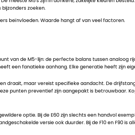
 De meeste M5's zijn in donkere, zakelijke kleuren besteld
s bijzonders zoeken.
rs beïnvloeden. Waarde hangt af van veel factoren.
nt van de M5-lijn: de perfecte balans tussen analoog r
eft een fanatieke aanhang. Elke generatie heeft zijn eigen
n draait, maar vereist specifieke aandacht. De drijfstang
ze punten preventief zijn aangepakt is betrouwbaar. Ko
 gewildere optie. Bij de E60 zijn slechts een handvol e
handgeschakelde versie ook duurder. Bij de F10 en F90 is 