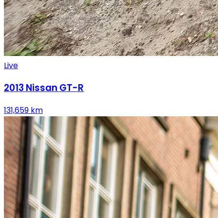
Live
2013
Nissan
GT-R
131,659
km