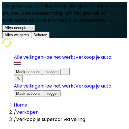
We gebruiken cookies om de site goed te laten werken
en, met jouw toestemming, om het gebruik te
analyseren en onze marketing te verbeteren.
Alles accepteren
Alles weigeren
Beheren
Alle veilingen
Hoe het werkt
Verkoop je auto
Maak account
Inloggen
Alle veilingen
Hoe het werkt
Verkoop je auto
Maak account
Inloggen
Home
/
Verkopen
/
Verkoop je supercar via veiling