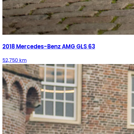
2018
Mercedes-Benz
AMG GLS 63
52,750
km