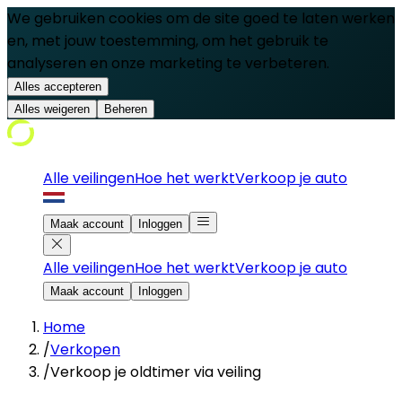
We gebruiken cookies om de site goed te laten werken
en, met jouw toestemming, om het gebruik te
analyseren en onze marketing te verbeteren.
Alles accepteren
Alles weigeren
Beheren
Alle veilingen
Hoe het werkt
Verkoop je auto
Maak account
Inloggen
Alle veilingen
Hoe het werkt
Verkoop je auto
Maak account
Inloggen
Home
/
Verkopen
/
Verkoop je oldtimer via veiling