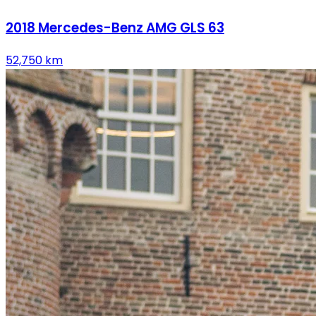
2018
Mercedes-Benz
AMG GLS 63
52,750
km