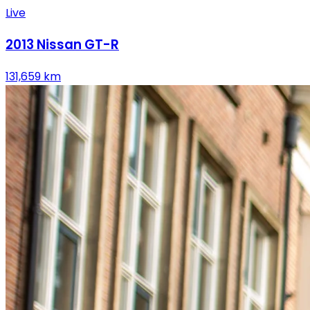
Live
2013
Nissan
GT-R
131,659
km