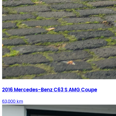
2016
Mercedes-Benz
C63 S AMG Coupe
63,000
km