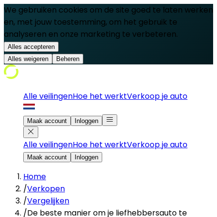
We gebruiken cookies om de site goed te laten werken
en, met jouw toestemming, om het gebruik te
analyseren en onze marketing te verbeteren.
Alles accepteren
Alles weigeren
Beheren
Alle veilingen
Hoe het werkt
Verkoop je auto
Maak account
Inloggen
Alle veilingen
Hoe het werkt
Verkoop je auto
Maak account
Inloggen
Home
/
Verkopen
/
Vergelijken
/
De beste manier om je liefhebbersauto te