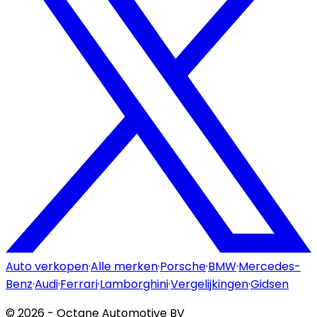
Auto verkopen
·
Alle merken
·
Porsche
·
BMW
·
Mercedes-
Benz
·
Audi
·
Ferrari
·
Lamborghini
·
Vergelijkingen
·
Gidsen
©
2026
- Octane Automotive BV