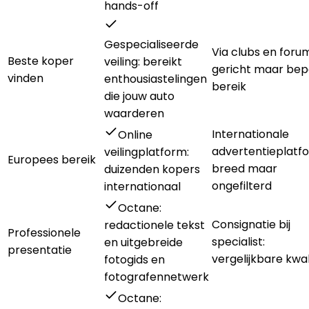
hands-off
Gespecialiseerde
Via clubs en foru
Beste koper
veiling: bereikt
gericht maar bep
vinden
enthousiastelingen
bereik
die jouw auto
waarderen
Internationale
Online
advertentieplatf
veilingplatform:
Europees bereik
breed maar
duizenden kopers
ongefilterd
internationaal
Octane:
Consignatie bij
redactionele tekst
Professionele
specialist:
en uitgebreide
presentatie
vergelijkbare kwal
fotogids en
fotografennetwerk
Octane: