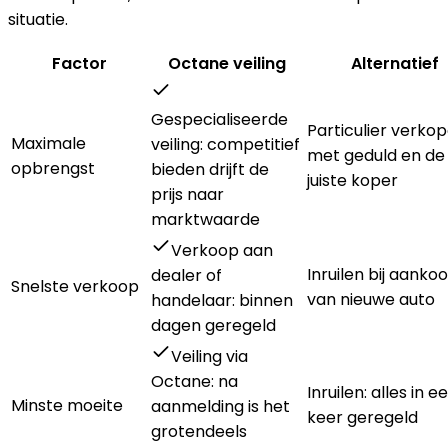
situatie.
Factor
Octane veiling
Alternatief
Gespecialiseerde
Particulier verko
Maximale
veiling: competitief
met geduld en de
opbrengst
bieden drijft de
juiste koper
prijs naar
marktwaarde
Verkoop aan
Inruilen bij aanko
dealer of
Snelste verkoop
van nieuwe auto
handelaar: binnen
dagen geregeld
Veiling via
Octane: na
Inruilen: alles in e
Minste moeite
aanmelding is het
keer geregeld
grotendeels