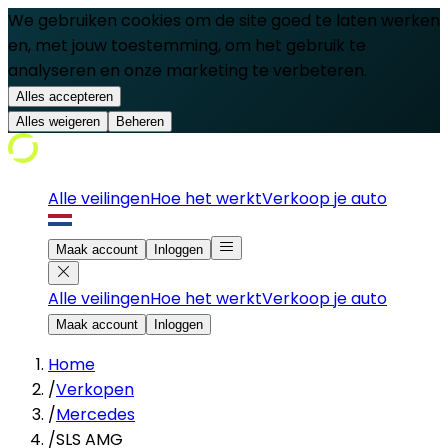
We gebruiken cookies om de site goed te laten werken
en, met jouw toestemming, om het gebruik te
analyseren en onze marketing te verbeteren.
Alles accepteren
Alles weigeren
Beheren
Alle veilingen
Hoe het werkt
Verkoop je auto
Maak account
Inloggen
Alle veilingen
Hoe het werkt
Verkoop je auto
Maak account
Inloggen
Home
/
Verkopen
/
Mercedes
/
SLS AMG