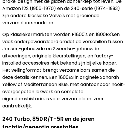
brake' design met de glazen achterklep tot leven. De
Amazon 122 (1956-1970) en de 240-serie (1974-1993)
zijn andere klassieke Volvo's met groeiende
verzamelaarsmarkten.
Op klassiekermarkten worden P1800's en 1800ES'sen
vaak ondergewaardeerd omdat de verschillen tussen
Jensen-gebouwde en Zweedse-gebouwde
uitvoeringen, originele kleurstellingen, en factory-
installed accessoires niet bekend zijn bij elke koper.
Het veilingformat brengt verzamelaars samen die
deze details kennen. Een 1800ES in originele Saharah
Yellow of Mediterranean Blue, met aantoonbaar nooit-
overgespoten lakwerk en complete
eigendomshistorie, is voor verzamelaars zeer
aantrekkelijk.
240 Turbo, 850 R/T-5R en de jaren
tachtig/negentig prestaties