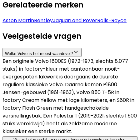
Gerelateerde merken
Aston Martin
Bentley
Jaguar
Land Rover
Rolls-Royce
Veelgestelde vragen
Welke Volvo is het meest waardevol?
Een originele Volvo 1800ES (1972-1973, slechts 8.077
stuks) in factory-kleur met aantoonbaar nooit-
overgespoten lakwerk is doorgaans de duurste
reguliere klassieke Volvo. Daarna komen P1800
Jensen-gebouwd (1961-1963), Volvo 850 T-5R in
factory Cream Yellow met lage kilometers, en S60R in
factory Flash Green met handgeschakelde
versnellingsbak. Een Polestar 1 (2019-2021, slechts 1.500
stuks wereldwijd) heeft als zeldzame moderne
klassieker een sterke markt.
Wat is het verschil tussen een Jensen-gebouwde en Zweedse-