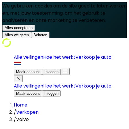
We gebruiken cookies om de site goed te laten werken
en, met jouw toestemming, om het gebruik te
analyseren en onze marketing te verbeteren.
Alles accepteren
Alles weigeren
Beheren
Alle veilingen
Hoe het werkt
Verkoop je auto
Maak account
Inloggen
Alle veilingen
Hoe het werkt
Verkoop je auto
Maak account
Inloggen
Home
/
Verkopen
/
Volvo