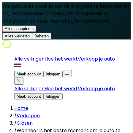
We gebruiken cookies om de site goed te laten werken
en, met jouw toestemming, om het gebruik te
analyseren en onze marketing te verbeteren.
Alles accepteren
Alles weigeren
Beheren
Alle veilingen
Hoe het werkt
Verkoop je auto
Maak account
Inloggen
Alle veilingen
Hoe het werkt
Verkoop je auto
Maak account
Inloggen
Home
/
Verkopen
/
Gidsen
/
Wanneer is het beste moment om je auto te