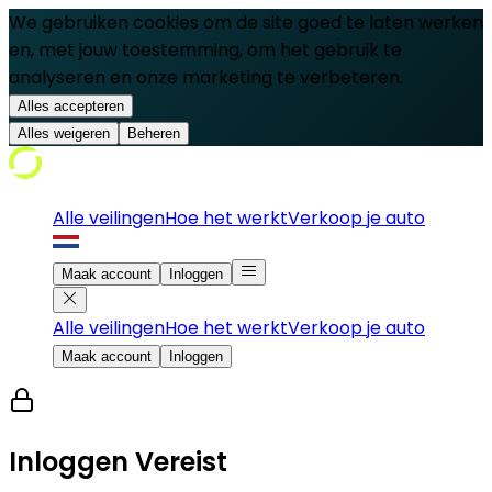
We gebruiken cookies om de site goed te laten werken
en, met jouw toestemming, om het gebruik te
analyseren en onze marketing te verbeteren.
Alles accepteren
Alles weigeren
Beheren
Alle veilingen
Hoe het werkt
Verkoop je auto
Maak account
Inloggen
Alle veilingen
Hoe het werkt
Verkoop je auto
Maak account
Inloggen
Inloggen Vereist