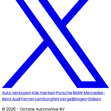
Auto verkopen
·
Alle merken
·
Porsche
·
BMW
·
Mercedes-
Benz
·
Audi
·
Ferrari
·
Lamborghini
·
Vergelijkingen
·
Gidsen
©
2026
- Octane Automotive BV