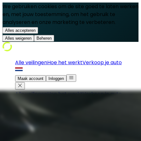
We gebruiken cookies om de site goed te laten werken
en, met jouw toestemming, om het gebruik te
analyseren en onze marketing te verbeteren.
Alles accepteren
Alles weigeren
Beheren
Alle veilingen
Hoe het werkt
Verkoop je auto
Maak account
Inloggen
Alle veilingen
Hoe het werkt
Verkoop je auto
Maak account
Inloggen