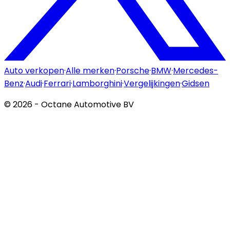
Auto verkopen
·
Alle merken
·
Porsche
·
BMW
·
Mercedes-
Benz
·
Audi
·
Ferrari
·
Lamborghini
·
Vergelijkingen
·
Gidsen
©
2026
- Octane Automotive BV